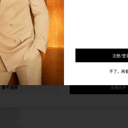
的合作伙伴会使用Cookie及其他的机制将您和您的社交网络联系起来
可以通过退选以下的选项以停止对您的该个人信息的收集。
放入购物袋
商品描述
商品材质
注册/登
版型
不了，再
配送与退货
暂不选择
全部允许