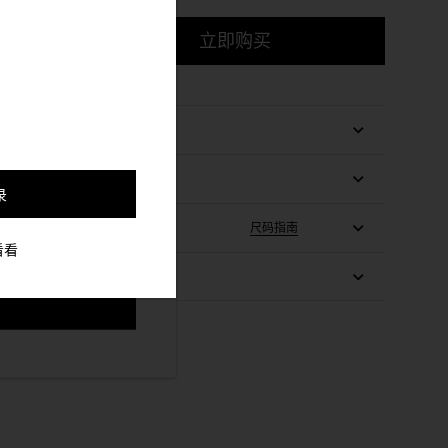
，并更好的定制与你符合
立即购买
录
尺码指南
看看