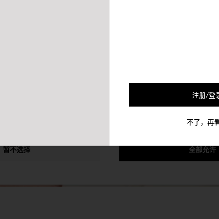
的合作伙伴会使用Cookie及其他的机制将您和您的社交网络联系起来
可以通过退选以下的选项以停止对您的该个人信息的收集。
注册/登
不了，再
暂不选择
全部允许