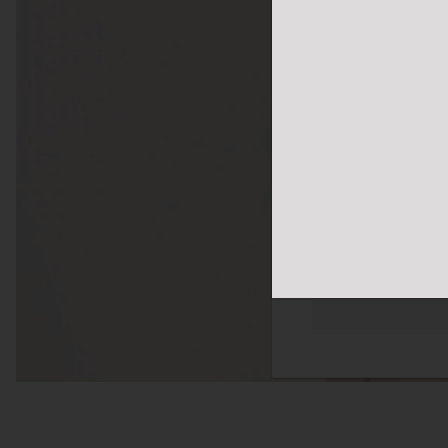
体网络浏览体验。我们
您感兴趣的广告。您
隐私政策
更多
必须的
功能