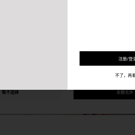
的合作伙伴会使用Cookie及其他的机制将您和您的社交网络联系起来
可以通过退选以下的选项以停止对您的该个人信息的收集。
注册/登
不了，再
暂不选择
全部允许