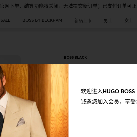
，官网下单、结算功能将关闭，无法提交新订单；已支付订单可
SALE
BOSS BY BECKHAM
新品上市
男士
女士
BOSS BLACK
【BOSS博斯】条纹衣
¥ 1,150.00
欢迎进入
HUGO BOSS
颜色
001-黑色
诚邀您加入会员，享受
我们的合作伙伴收集到的信息以及我们如何使用这些收集到的信息保持透
欲了解更多资讯，请参阅我们的《隐私权政策》。我们会使用以下合作伙
选择你的尺码