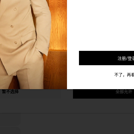
的合作伙伴会使用Cookie及其他的机制将您和您的社交网络联系起来
可以通过退选以下的选项以停止对您的该个人信息的收集。
放入购物袋
商品性别
商品细节编码
注册/登
配送与退货
不了，再
暂不选择
全部允许