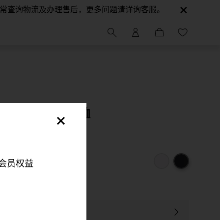
正常查询物流及办理售后，更多问题请详询客服。
领棉质珠地布 T 恤
会员权益
明，以便您可以更好地
伴来更好地改善您的整