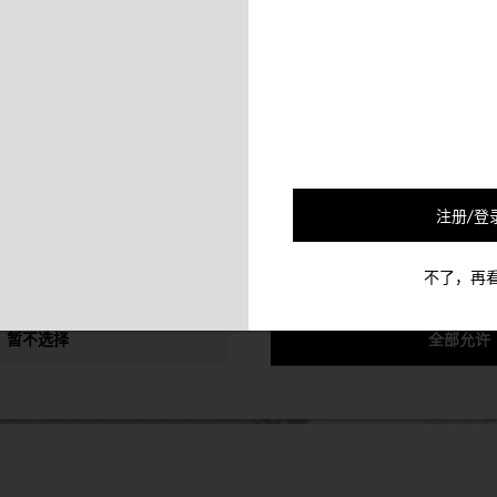
的合作伙伴会使用Cookie及其他的机制将您和您的社交网络联系起来
可以通过退选以下的选项以停止对您的该个人信息的收集。
注册/登
不了，再
暂不选择
全部允许