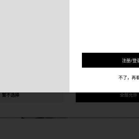
的合作伙伴会使用Cookie及其他的机制将您和您的社交网络联系起来
可以通过退选以下的选项以停止对您的该个人信息的收集。
注册/登
不了，再
暂不选择
全部允许